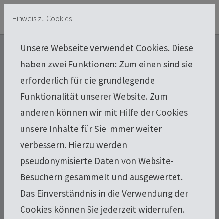
Skip to main content
Skip to page footer
Hinweis zu Cookies
Unsere Webseite verwendet Cookies. Diese
Über uns
haben zwei Funktionen: Zum einen sind sie
erforderlich für die grundlegende
Funktionalität unserer Website. Zum
anderen können wir mit Hilfe der Cookies
Ein zuverlässiges Dach – Werterhalt Ihres
unsere Inhalte für Sie immer weiter
Gebäudes
verbessern. Hierzu werden
pseudonymisierte Daten von Website-
Ein Dach ist die Krone Ihres Hauses,
Besuchern gesammelt und ausgewertet.
es ist entscheidend für das Erscheinungsbild und
Das Einverständnis in die Verwendung der
die Schönheit des ganzen Gebäudes.
Cookies können Sie jederzeit widerrufen.
Das Dach schützt durch seinen sorgfältig